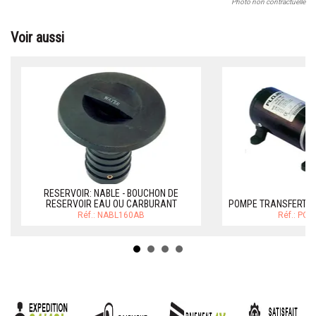
Photo non contractuelle
Voir aussi
RESERVOIR: NABLE - BOUCHON DE
RESERVOIR EAU OU CARBURANT
POMPE TRANSFERT G
Réf.: NABL160AB
Réf.: PO