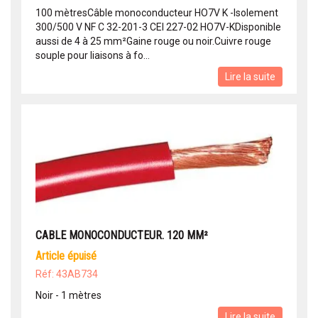
100 mètresCâble monoconducteur HO7V K -Isolement
300/500 V NF C 32-201-3 CEI 227-02 HO7V-KDisponible
aussi de 4 à 25 mm²Gaine rouge ou noir.Cuivre rouge
souple pour liaisons à fo...
Lire la suite
CABLE MONOCONDUCTEUR. 120 MM²
article épuisé
Réf: 43AB734
Noir - 1 mètres
Lire la suite