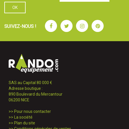
Facebook
Twitter
Instagram
Pinterest
SUIVEZ-NOUS !
SAS au Capital 80 000 €
Adresse boutique :
890 Boulevard du Mercantour
06200 NICE
>>
Pour nous contacter
>>
La société
>>
Plan du site
>>
Conditions générales de ventes