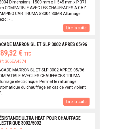
3004 Dimensions : l 500 mm x H 545 mm x P 371
m.COMPATIBLE AVEC LES CHAUFFAGES A GAZ
AMPING CAR TRUMA S3004 30MB Allumage
ezo :- ...
Lire la suite
ACADE MARRON SL ET SLP 3002 APRES 05/96
89,32 €
TTC
éf: 366EA4374
ACADE MARRON SL ET SLP 3002 APRES 05/96
OMPATIBLE AVEC LES CHAUFFAGES TRUMA
llumage électronique. Permet le rallumage
utomatique du chauffage en cas de vent violent :
...
Lire la suite
ÉSISTANCE ULTRA HEAT POUR CHAUFFAGE
LECTRIQUE 3002/5002