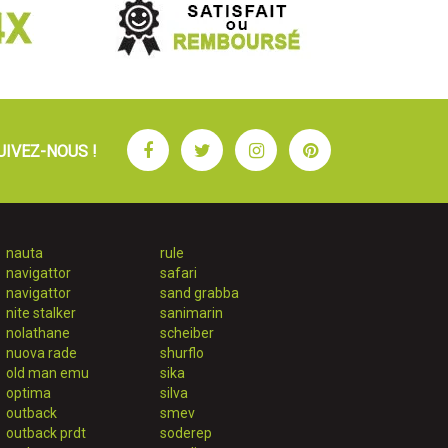
Facebook
Twitter
Instagram
Pinterest
UIVEZ-NOUS !
nauta
rule
navigattor
safari
navigattor
sand grabba
nite stalker
sanimarin
nolathane
scheiber
nuova rade
shurflo
old man emu
sika
optima
silva
outback
smev
outback prdt
soderep