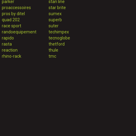
parker
stan line
proaccessoires
star brite
pros by ditel
sumex
quad 202
superb
race sport
suter
randoequipement
techimpex
rapido
tecnoglobe
rasta
thetford
reaction
thule
rhino-rack
tmc