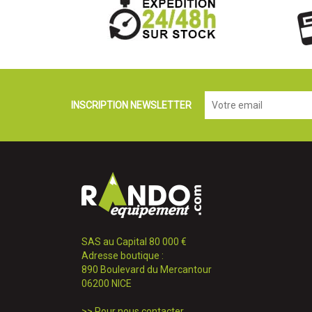
INSCRIPTION NEWSLETTER
SAS au Capital 80 000 €
Adresse boutique :
890 Boulevard du Mercantour
06200 NICE
>>
Pour nous contacter