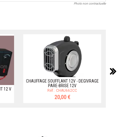
Photo non contractuelle
suiv
CHAUFFAGE SOUFFLANT 12V - DEGIVRAGE
PARE-BRISE 12V
T 12 V
Réf.: CHAU662CC
CHAUF
20,00 €
R