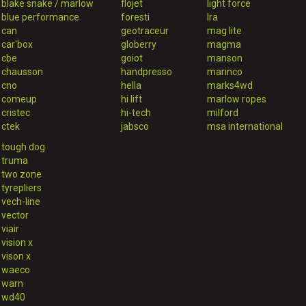
blake snake / marlow
flojet
light force
blue performance
foresti
lra
can
geotraceur
mag lite
car'box
globerry
magma
cbe
goiot
manson
chausson
handpresso
marinco
cno
hella
marks4wd
comeup
hi lift
marlow ropes
cristec
hi-tech
milford
ctek
jabsco
msa international
tough dog
truma
two zone
tyrepliers
vech-line
vector
viair
vision x
vison x
waeco
warn
wd40