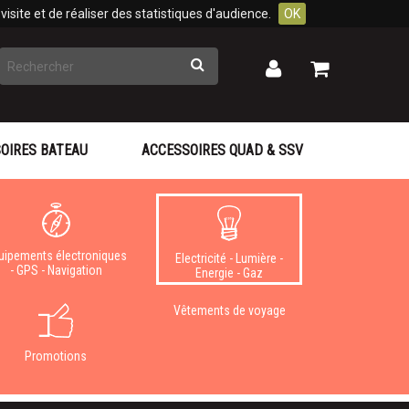
isite et de réaliser des statistiques d'audience.
OK
Rechercher
Mon
Mon
panier
compte
OIRES BATEAU
ACCESSOIRES QUAD & SSV
uipements électroniques
Electricité - Lumière -
- GPS - Navigation
Energie - Gaz
Vêtements de voyage
Promotions