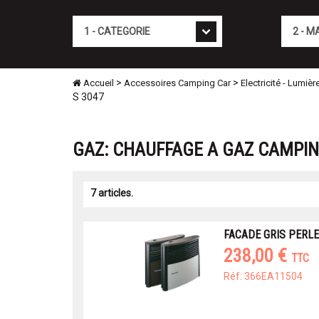
Cat�gorie
Marque
>
>
Accueil
Accessoires Camping Car
Electricité - Lumièr
S 3047
GAZ: CHAUFFAGE A GAZ CAMPIN
7 articles.
FACADE GRIS PERLE
238,00 €
TTC
Réf: 366EA11504