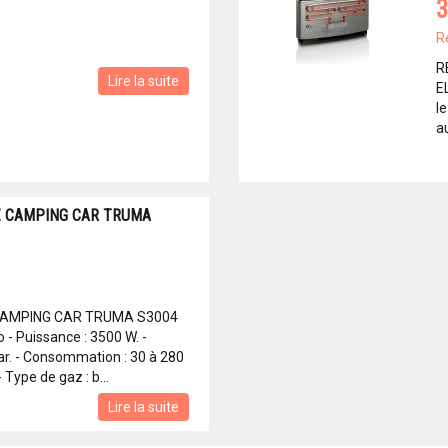
3
R
R
Lire la suite
E
l
au
Z CAMPING CAR TRUMA
CAMPING CAR TRUMA S3004
- Puissance : 3500 W. -
ar. - Consommation : 30 à 280
- Type de gaz : b...
Lire la suite