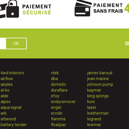
S
4wd interiors
ctek
james baroud
airflow
dba
jean marine
airplex
dometic
johnson pump
al-ko
duraflare
kaymar
alde
efoy
king springs
alpex
enduromover
koni
aqua signal
engel
lazer
arb
ercole
leatherman
attwood
fiamma
legrand
battery tender
floatpac
lewmar