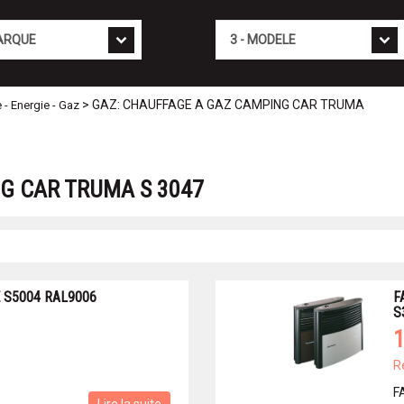
Mod�le
> GAZ: CHAUFFAGE A GAZ CAMPING CAR TRUMA
e - Energie - Gaz
G CAR TRUMA S 3047
 S5004 RAL9006
F
S
1
R
F