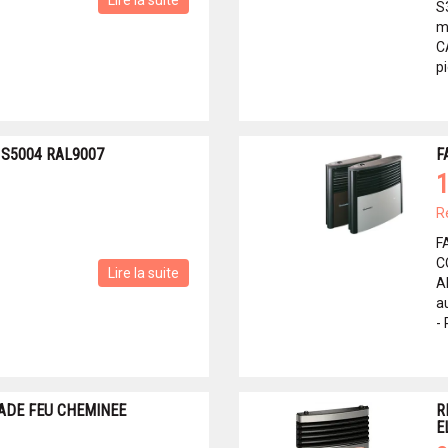
Lire la suite
S
m
C
pi
 S5004 RAL9007
F
1
R
F
C
Lire la suite
A
a
- P
ADE FEU CHEMINEE
R
E