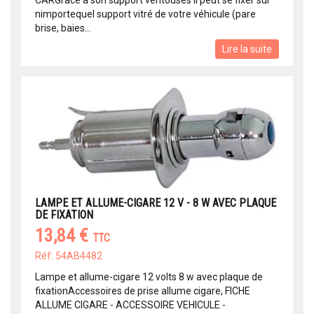
CARGrâce à son support ventouses il peut se fixer sur
nimportequel support vitré de votre véhicule (pare
brise, baies...
Lire la suite
LAMPE ET ALLUME-CIGARE 12 V - 8 W AVEC PLAQUE
DE FIXATION
13,84 €
TTC
Réf: 54AB4482
Lampe et allume-cigare 12 volts 8 w avec plaque de
fixationAccessoires de prise allume cigare, FICHE
ALLUME CIGARE - ACCESSOIRE VEHICULE -