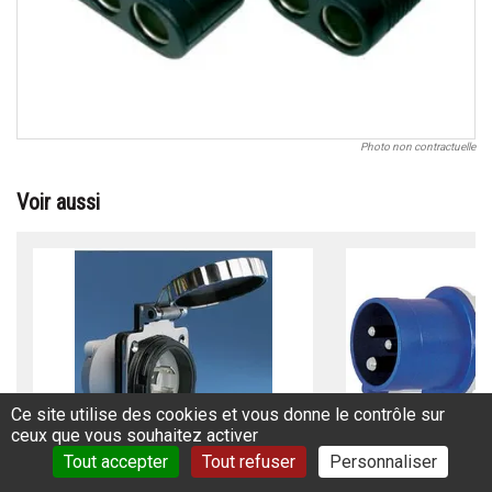
Photo non contractuelle
Voir aussi
Ce site utilise des cookies et vous donne le contrôle sur
PRISES ÉTANCHES MARINCO BATEAUX -
ceux que vous souhaitez activer
Prise de courant étanche - PRISES
PRISES DE QUAI POR
Tout accepter
Tout refuser
Personnaliser
BATEAUX HUBBELL
ROUGE /
Réf.: PRIS393AB
Réf.: PR