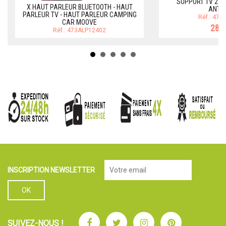
SUPPORT TV 2 B
X HAUT PARLEUR BLUETOOTH - HAUT
ANTA
PARLEUR TV - HAUT PARLEUR CAMPING
Réf.: 47
CAR MOOVE
28,9
Réf.: 473ALP12402
INSCRIPTION NEWSLETTER
Facebook
Twitter
Instagram
Pinterest
SUIVEZ-NOUS !