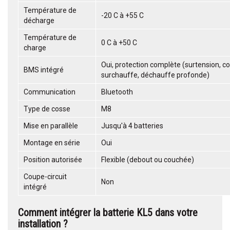
Température de
-20 C à +55 C
décharge
Température de
0 C à +50 C
charge
Oui, protection complète (surtension, cou
BMS intégré
surchauffe, déchauffe profonde)
Communication
Bluetooth
Type de cosse
M8
Mise en parallèle
Jusqu'à 4 batteries
Montage en série
Oui
Position autorisée
Flexible (debout ou couchée)
Coupe-circuit
Non
intégré
Comment intégrer la batterie KL5 dans votre
installation ?