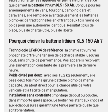
eau et recharger ses appareils en pleine nature : c'est ce
que permet la
batterie lithium KL5 150 Ah
. Conçue pour les
aménagements de vans, fourgons, camping-cars et
caravanes, elle remplace avantageusement les batteries
plomb-acide traditionnelles en offrant deux fois moins de
poids pour une autonomie identique. Résultat : plus de
place, plus de charge utile, plus de liberté.
Pourquoi choisir la batterie lithium KL5 150 Ah ?
Technologie LiFePO4 de référence
: la chimie lithium fer
phosphate offre une tension de décharge stable jusqu'au
bout, sans chute de performance. Vos appareils reçoivent
une alimentation constante de la première à la dernière
heure.
Poids divisé par deux
: avec ses 13,2 kg seulement , elle
pèse deux fois moins qu'une batterie plomb de même
capacité. Un atout direct pour la charge utile de votre
véhicule et la facilité de manipulation.
Installation sans contrainte
: montage debout ou couché,
dans n'importe quel espace. Le boîtier résistant aux chocs et
aux éclaboussures garantit une tenue parfaite quelle que
soit l'orientation.