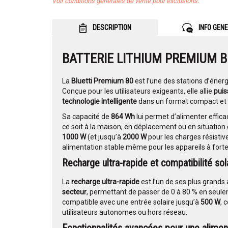
Voir conditions générales de vente pour exclusions.
DESCRIPTION
INFO GEN
BATTERIE LITHIUM PREMIUM 
La
Bluetti Premium 80
est l’une des stations d’éner
Conçue pour les utilisateurs exigeants, elle allie
pui
technologie intelligente
dans un format compact et é
Sa capacité de
864 Wh
lui permet d’alimenter effic
ce soit à la maison, en déplacement ou en situation
1000 W
(et jusqu’à
2000 W
pour les charges résisti
alimentation stable même pour les appareils à for
Recharge ultra-rapide et compatibilité sol
La
recharge ultra-rapide
est l’un de ses plus grands 
secteur
, permettant de passer de 0 à 80 % en seul
compatible avec une entrée solaire jusqu’à
500 W
, 
utilisateurs autonomes ou hors réseau.