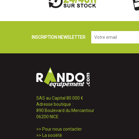
INSCRIPTION NEWSLETTER
SAS au Capital 80 000 €
Adresse boutique :
890 Boulevard du Mercantour
06200 NICE
>>
Pour nous contacter
>>
La société