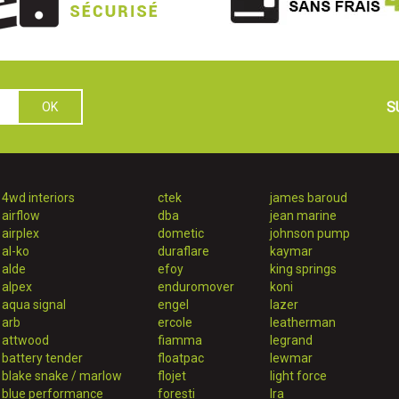
S
4wd interiors
ctek
james baroud
airflow
dba
jean marine
airplex
dometic
johnson pump
al-ko
duraflare
kaymar
alde
efoy
king springs
alpex
enduromover
koni
aqua signal
engel
lazer
arb
ercole
leatherman
attwood
fiamma
legrand
battery tender
floatpac
lewmar
blake snake / marlow
flojet
light force
blue performance
foresti
lra