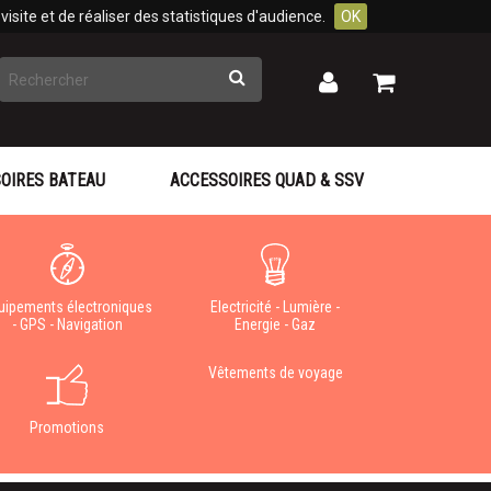
isite et de réaliser des statistiques d'audience.
OK
Rechercher
Mon
Mon
panier
compte
OIRES BATEAU
ACCESSOIRES QUAD & SSV
uipements électroniques
Electricité - Lumière -
- GPS - Navigation
Energie - Gaz
Vêtements de voyage
Promotions