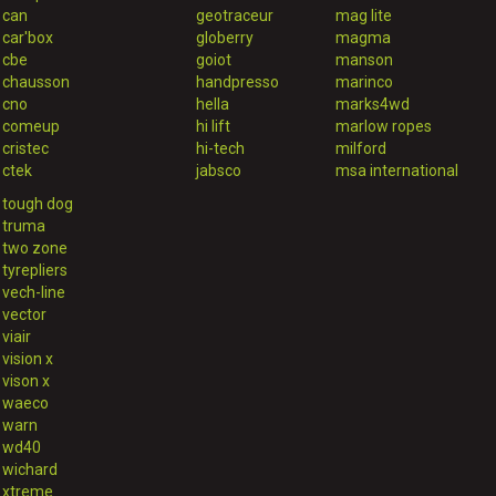
can
geotraceur
mag lite
car'box
globerry
magma
cbe
goiot
manson
chausson
handpresso
marinco
cno
hella
marks4wd
comeup
hi lift
marlow ropes
cristec
hi-tech
milford
ctek
jabsco
msa international
tough dog
truma
two zone
tyrepliers
vech-line
vector
viair
vision x
vison x
waeco
warn
wd40
wichard
xtreme