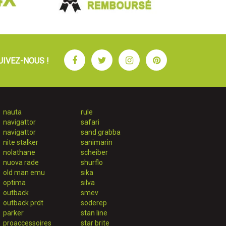
Facebook
Twitter
Instagram
Pinterest
UIVEZ-NOUS !
nauta
rule
navigattor
safari
navigattor
sand grabba
nite stalker
sanimarin
nolathane
scheiber
nuova rade
shurflo
old man emu
sika
optima
silva
outback
smev
outback prdt
soderep
parker
stan line
proaccessoires
star brite