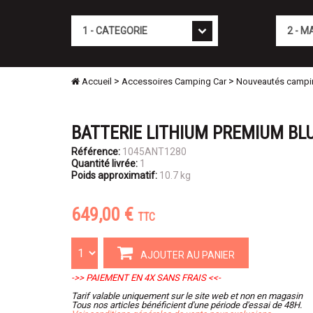
Cat�gorie
Marque
>
>
Accueil
Accessoires Camping Car
Nouveautés campi
BATTERIE LITHIUM PREMIUM BL
Référence:
1045ANT1280
Quantité livrée:
1
Poids approximatif:
10.7 kg
649,00 €
TTC
AJOUTER AU PANIER
->> PAIEMENT EN 4X SANS FRAIS <<-
Tarif valable uniquement sur le site web et non en magasin
Tous nos articles bénéficient d'une période d'essai de 48H.