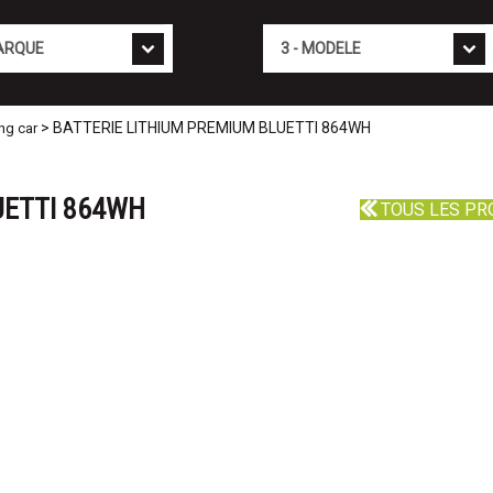
Mod�le
> BATTERIE LITHIUM PREMIUM BLUETTI 864WH
ng car
UETTI 864WH
TOUS LES PR