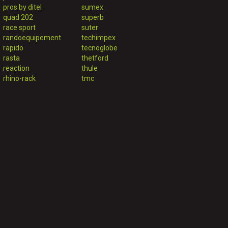
pros by ditel
sumex
quad 202
superb
race sport
suter
randoequipement
techimpex
rapido
tecnoglobe
rasta
thetford
reaction
thule
rhino-rack
tmc