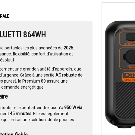
ERALE
BLUETTI 864WH
gie portables les plus avancées de
2025
.
ssance
,
flexibilité
,
confort d’utilisation
et
volutif.
acement une grande variété d’appareils, que
 d’urgence. Grâce à une sortie
AC robuste de
ves pures), la Premium 80 assure une
te demande énergétique.
aire
atouts : elle peut atteindre jusqu’à
950 W via
ement
45 minutes
. Elle est également
ce qui en fait une solution idéale pour les