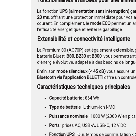
Fonctionnalités avancées pour une aliment
La fonction
UPS (alimentation sans interruption)
gar
20 ms
, offrant une protection immédiate pour vos 
courant. En complément, le
mode ECO
permet un ar
l'efficacité énergétique et éviter le gaspillage.
Extensibilité et connectivité intelligente
La Premium 80 (AC70P) est également
extensible
,
batterie Bluetti
B80, B230
et
B300
, vous permettant
d’énergie évolutive, adaptée à des besoins de longu
Enfin, son
mode silencieux (< 45 dB)
vous assure un 
Bluetooth via l’application BLUETTI
offre un contrôle 
Caractéristiques techniques principales
Capacité batterie
: 864 Wh
Type de batterie
: Lithium-ion NMC
Puissance nominale
: 1000 W (2000 W en pics
Ports
: prises AC, USB-A, USB-C, 12 V DC
Fonction UPS
: Oui, temps de commutation <