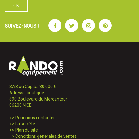
Facebook
Twitter
Instagram
Pinterest
SUIVEZ-NOUS !
SAS au Capital 80 000 €
Adresse boutique :
890 Boulevard du Mercantour
06200 NICE
>>
Pour nous contacter
>>
La société
>>
Plan du site
>>
Conditions générales de ventes