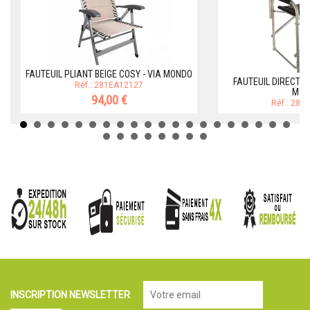
FAUTEUIL PLIANT BEIGE COSY - VIA MONDO
FAUTEUIL DIRECTEU
Réf.: 281EA12127
MON
94,00 €
Réf.: 281
INSCRIPTION NEWSLETTER