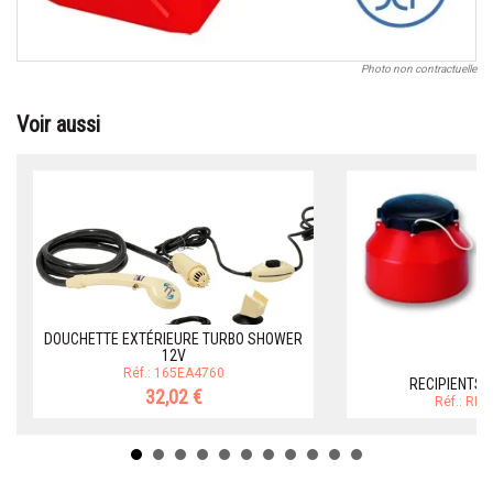
Photo non contractuelle
Voir aussi
DOUCHETTE EXTÉRIEURE TURBO SHOWER
12V
Réf.: 165EA4760
RECIPIENTS 
32,02 €
Réf.: RE