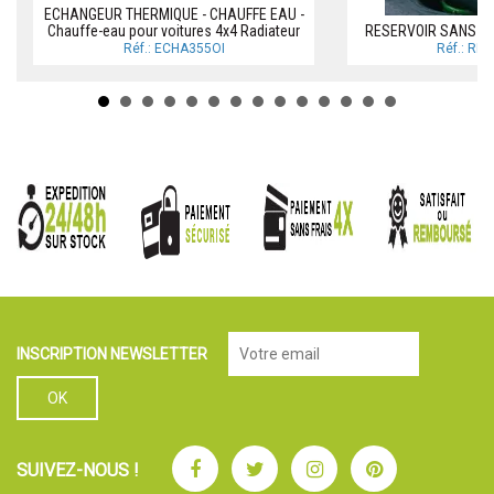
ECHANGEUR THERMIQUE - CHAUFFE EAU -
Chauffe-eau pour voitures 4x4 Radiateur
RESERVOIR SANS CL
Réf.: ECHA355OI
Réf.: RE
INSCRIPTION NEWSLETTER
Facebook
Twitter
Instagram
Pinterest
SUIVEZ-NOUS !