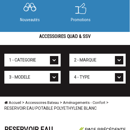
Nouveautés
Promotions
ACCESSOIRES QUAD & SSV
Cat�gorie
Marque
Mod�le
Type
>
>
>
Accueil
Accessoires Bateau
Aménagements - Confort
RESERVOIR EAU POTABLE POLYETHYLENE BLANC
RESERVOIR EAU
PAGE PRÉCÉDENTE