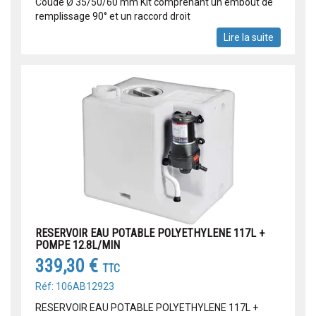
Coudé Ø 35/50/60 mm Kit comprenant un embout de
remplissage 90° et un raccord droit
Lire la suite
RESERVOIR EAU POTABLE POLYETHYLENE 117L +
POMPE 12.8L/MIN
339,30 €
TTC
Réf: 106AB12923
RESERVOIR EAU POTABLE POLYETHYLENE 117L +