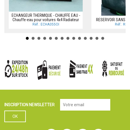
ECHANGEUR THERMIQUE - CHAUFFE EAU -
Chauffe-eau pour voitures 4x4 Radiateur
RESERVOIR SANS CL
Réf.: ECHA355OI
Réf.: RE
INSCRIPTION NEWSLETTER