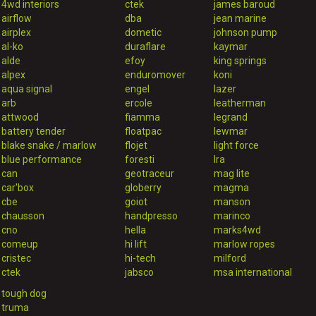
4wd interiors
ctek
james baroud
airflow
dba
jean marine
airplex
dometic
johnson pump
al-ko
duraflare
kaymar
alde
efoy
king springs
alpex
enduromover
koni
aqua signal
engel
lazer
arb
ercole
leatherman
attwood
fiamma
legrand
battery tender
floatpac
lewmar
blake snake / marlow
flojet
light force
blue performance
foresti
lra
can
geotraceur
mag lite
car'box
globerry
magma
cbe
goiot
manson
chausson
handpresso
marinco
cno
hella
marks4wd
comeup
hi lift
marlow ropes
cristec
hi-tech
milford
ctek
jabsco
msa international
tough dog
truma