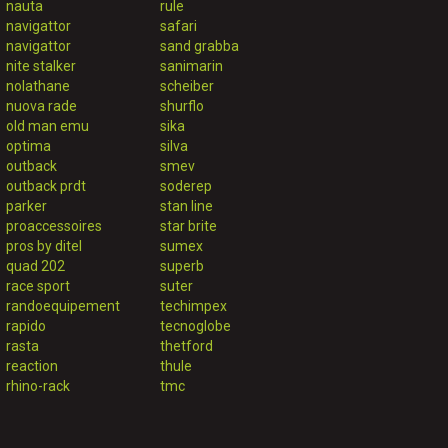
nauta
rule
navigattor
safari
navigattor
sand grabba
nite stalker
sanimarin
nolathane
scheiber
nuova rade
shurflo
old man emu
sika
optima
silva
outback
smev
outback prdt
soderep
parker
stan line
proaccessoires
star brite
pros by ditel
sumex
quad 202
superb
race sport
suter
randoequipement
techimpex
rapido
tecnoglobe
rasta
thetford
reaction
thule
rhino-rack
tmc