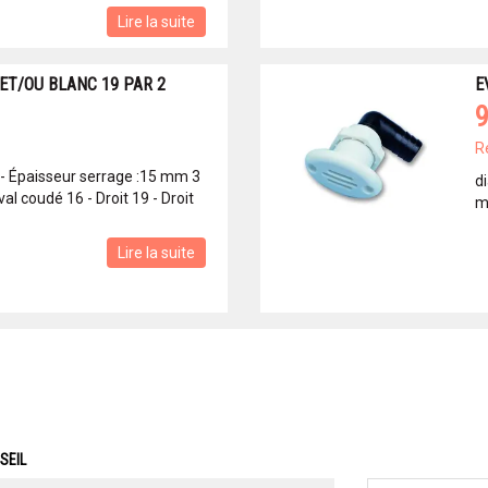
Lire la suite
ET/OU BLANC 19 PAR 2
E
9
R
 - Épaisseur serrage :15 mm 3
d
al coudé 16 - Droit 19 - Droit
m
Lire la suite
SEIL