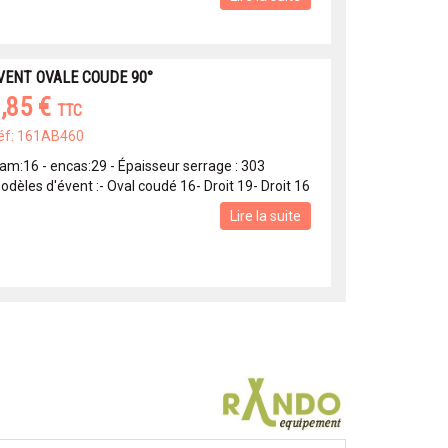
VENT OVALE COUDE 90°
,85 €
TTC
éf: 161AB460
iam:16 - encas:29 - Épaisseur serrage : 303
odèles d'évent :- Oval coudé 16- Droit 19- Droit 16
Lire la suite