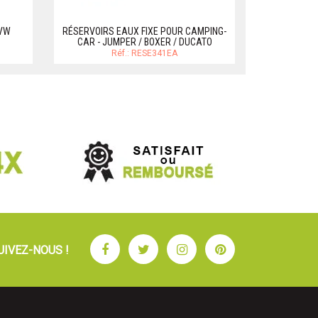
 VW
RÉSERVOIRS EAUX FIXE POUR CAMPING-
RESERVOIR
CAR - JUMPER / BOXER / DUCATO
ANTIROULIS R
Réf.: RESE341EA
Facebook
Twitter
Instagram
Pinterest
UIVEZ-NOUS !