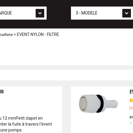
Mod�le
> EVENT NYLON - FILTRE
aillerie
UR
E
R
e
u 12 mmPetit clapet en
:-
ter la fuite à travers l'évent
'une pompe.