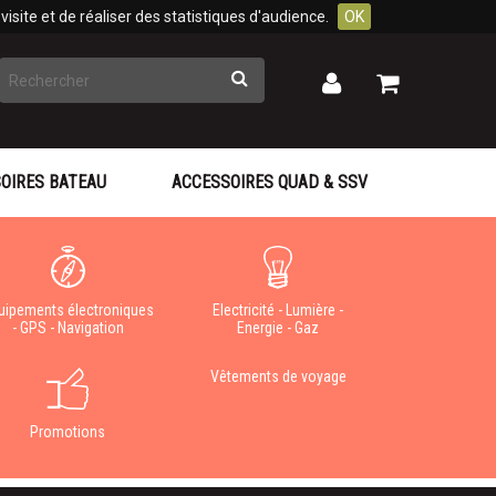
isite et de réaliser des statistiques d'audience.
OK
Rechercher
Mon
Mon
panier
compte
OIRES BATEAU
ACCESSOIRES QUAD & SSV
uipements électroniques
Electricité - Lumière -
- GPS - Navigation
Energie - Gaz
Vêtements de voyage
Promotions