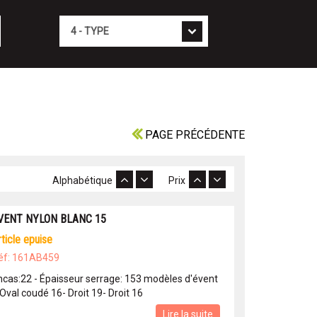
Type
PAGE PRÉCÉDENTE
Alphabétique
Prix
VENT NYLON BLANC 15
article epuise
éf: 161AB459
ncas:22 - Épaisseur serrage: 153 modèles d'évent
 Oval coudé 16- Droit 19- Droit 16
Lire la suite