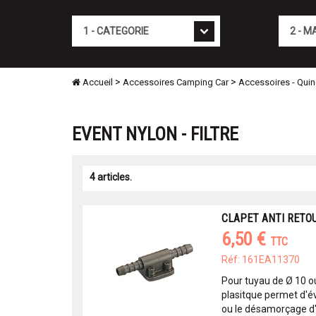
Cat�gorie
Marque
>
>
Accueil
Accessoires Camping Car
Accessoires - Quinc
EVENT NYLON - FILTRE
4 articles.
CLAPET ANTI RETO
6,50 €
TTC
Réf: 161EA11370
Pour tuyau de Ø 10 o
plasitque permet d'évi
ou le désamorçage d