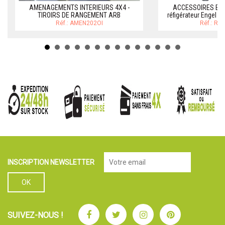
AMENAGEMENTS INTERIEURS 4X4 -
ACCESSOIRES ENG
TIROIRS DE RANGEMENT ARB
réfigérateur Engel E
Réf.: AMEN202OI
Réf.: RE
INSCRIPTION NEWSLETTER
Facebook
Twitter
Instagram
Pinterest
SUIVEZ-NOUS !