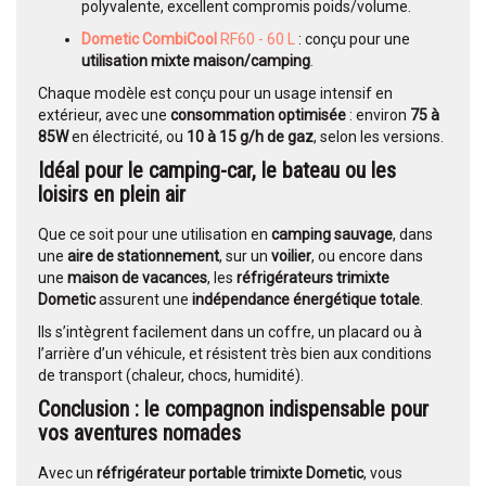
polyvalente, excellent compromis poids/volume.
Dometic CombiCool
RF60 - 60 L
: conçu pour une
utilisation mixte maison/camping
.
Chaque modèle est conçu pour un usage intensif en
extérieur, avec une
consommation optimisée
: environ
75 à
85W
en électricité, ou
10 à 15 g/h de gaz
, selon les versions.
Idéal pour le camping-car, le bateau ou les
loisirs en plein air
Que ce soit pour une utilisation en
camping sauvage
, dans
une
aire de stationnement
, sur un
voilier
, ou encore dans
une
maison de vacances
, les
réfrigérateurs trimixte
Dometic
assurent une
indépendance énergétique totale
.
Ils s’intègrent facilement dans un coffre, un placard ou à
l’arrière d’un véhicule, et résistent très bien aux conditions
de transport (chaleur, chocs, humidité).
Conclusion : le compagnon indispensable pour
vos aventures nomades
Avec un
réfrigérateur portable trimixte Dometic
, vous