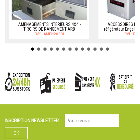
AMENAGEMENTS INTERIEURS 4X4 -
ACCESSOIRES ENG
TIROIRS DE RANGEMENT ARB
réfigérateur Engel E
Réf.: AMEN202OI
Réf.: RE
INSCRIPTION NEWSLETTER