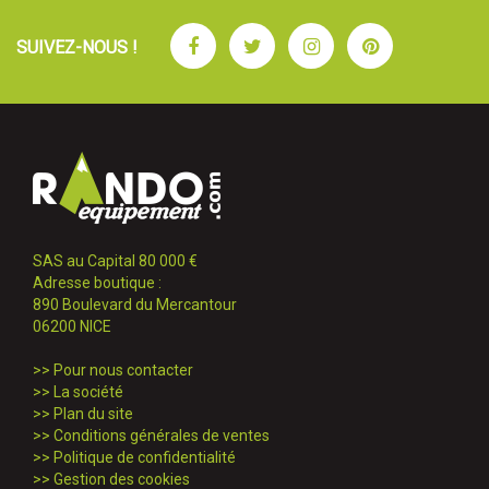
Facebook
Twitter
Instagram
Pinterest
SUIVEZ-NOUS !
SAS au Capital 80 000 €
Adresse boutique :
890 Boulevard du Mercantour
06200 NICE
>>
Pour nous contacter
>>
La société
>>
Plan du site
>>
Conditions générales de ventes
>>
Politique de confidentialité
>>
Gestion des cookies