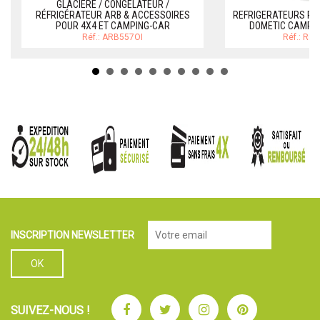
GLACIÈRE / CONGÉLATEUR /
RÉFRIGÉRATEUR ARB & ACCESSOIRES
REFRIGERATEURS PO
POUR 4X4 ET CAMPING-CAR
DOMETIC CAMPI
Réf.: ARB557OI
Réf.: RE
INSCRIPTION NEWSLETTER
Facebook
Twitter
Instagram
Pinterest
SUIVEZ-NOUS !