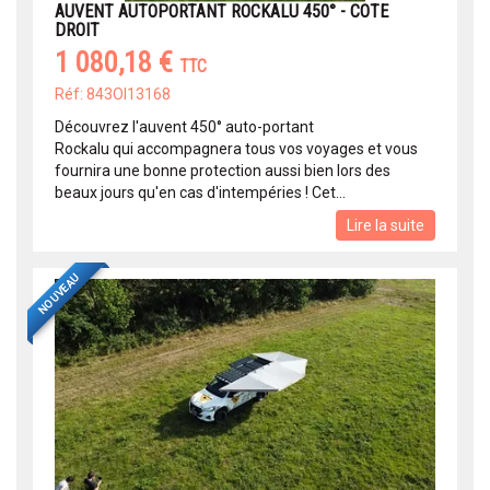
AUVENT AUTOPORTANT ROCKALU 450° - COTE
DROIT
1 080,18 €
TTC
Réf: 843OI13168
Découvrez l'auvent 450° auto-portant
Rockalu qui accompagnera tous vos voyages et vous
fournira une bonne protection aussi bien lors des
beaux jours qu'en cas d'intempéries ! Cet...
Lire la suite
NOUVEAU