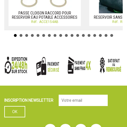
PASSE CLOISON RACCORD POUR
RESERVOIR EAU POTABLE ACCESSOIRES
RESERVOIR SANS CL
Réf.: ACCE154AB
Réf.: RE
INSCRIPTION NEWSLETTER