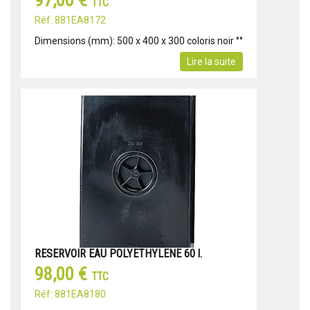
97,00 €
TTC
Réf: 881EA8172
Dimensions (mm): 500 x 400 x 300 coloris noir °°
Lire la suite
RESERVOIR EAU POLYETHYLENE 60 l.
98,00 €
TTC
Réf: 881EA8180