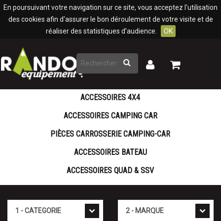
Panneau de gestion des cookies
En poursuivant votre navigation sur ce site, vous acceptez l'utilisation
des cookies afin d'assurer le bon déroulement de votre visite et de
réaliser des statistiques d'audience.
OK
Rechercher
Mon
Mon
panier
compte
ACCESSOIRES 4X4
ACCESSOIRES CAMPING CAR
PIÈCES CARROSSERIE CAMPING-CAR
ACCESSOIRES BATEAU
ACCESSOIRES QUAD & SSV
Cat�gorie
Marque