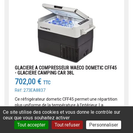
GLACIERE A COMPRESSEUR WAECO DOMETIC CFF45
- GLACIERE CAMPING CAR 38L
702,00 €
TTC
Réf: 273EA8837
Ce réfrigérateur dometic CFF45 permet une répartition
plus uniforme de la température à l’intérieur. La
glacière dometic est idéal pour les aventuriers mobiles
Ce site utilise des cookies et vous donne le contrôle sur
! Dimens...
ceux que vous souhaitez activer
Tout accepter
Tout refuser
Personnaliser
Lire la suite