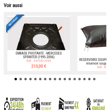
Voir aussi
NOUVEAU
EMBASE PIVOTANTE - MERCEDES
SPRINTER (1995-2006)
RESERVOIRS SOUPLES
Réf.: 341EA12939
réservoir souple
210,00 €
Réf.: RE