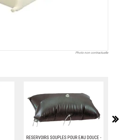
Photo non contractuelle
suiv
RESERVOIRS SOUPLES POUR EAU DOUCE -
RESERVOIRS 