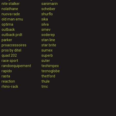
nite stalker
sanimarin
nolathane
scheiber
nuova rade
shurflo
old man emu
sika
optima
silva
outback
smev
outback prdt
soderep
parker
stan line
proaccessoires
star brite
pros by ditel
sumex
quad 202
superb
race sport
suter
randoequipement
techimpex
rapido
tecnoglobe
rasta
thetford
reaction
thule
rhino-rack
tmc