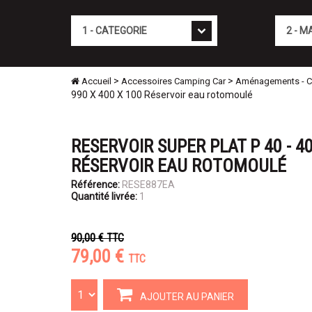
Cat�gorie
Marque
>
>
Accueil
Accessoires Camping Car
Aménagements - Con
990 X 400 X 100 Réservoir eau rotomoulé
RESERVOIR SUPER PLAT P 40 - 40 
RÉSERVOIR EAU ROTOMOULÉ
Référence:
RESE887EA
Quantité livrée:
1
90,00 €
TTC
79,00 €
TTC
AJOUTER AU PANIER