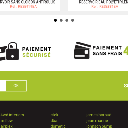
RVOIR SANS CLOISON ANTIROULIS
RESERVOIR EAU POLYETHYLE
Réf.: RESE919EA
Réf.: RESE881EA
S
4wd interiors
ctek
james baroud
airflow
dba
jean marine
airplex
dometic
johnson pump