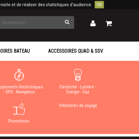
isite et de réaliser des statistiques d'audience.
OK
Rechercher
Mon
Mon
panier
compte
OIRES BATEAU
ACCESSOIRES QUAD & SSV
uipements électroniques
Electricité - Lumière -
- GPS - Navigation
Energie - Gaz
Vêtements de voyage
Promotions