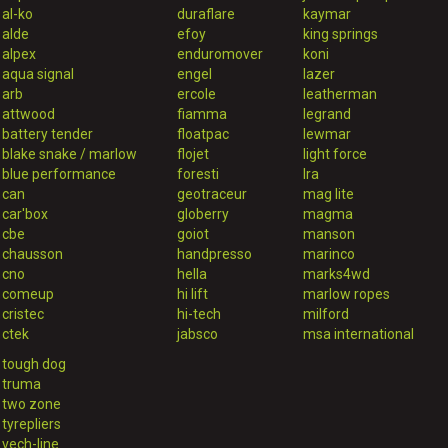
al-ko
duraflare
kaymar
alde
efoy
king springs
alpex
enduromover
koni
aqua signal
engel
lazer
arb
ercole
leatherman
attwood
fiamma
legrand
battery tender
floatpac
lewmar
blake snake / marlow
flojet
light force
blue performance
foresti
lra
can
geotraceur
mag lite
car'box
globerry
magma
cbe
goiot
manson
chausson
handpresso
marinco
cno
hella
marks4wd
comeup
hi lift
marlow ropes
cristec
hi-tech
milford
ctek
jabsco
msa international
tough dog
truma
two zone
tyrepliers
vech-line