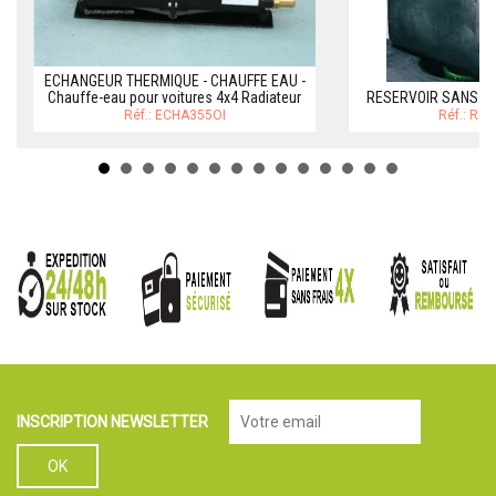
ECHANGEUR THERMIQUE - CHAUFFE EAU -
Chauffe-eau pour voitures 4x4 Radiateur
RESERVOIR SANS CL
Réf.: ECHA355OI
Réf.: RE
INSCRIPTION NEWSLETTER