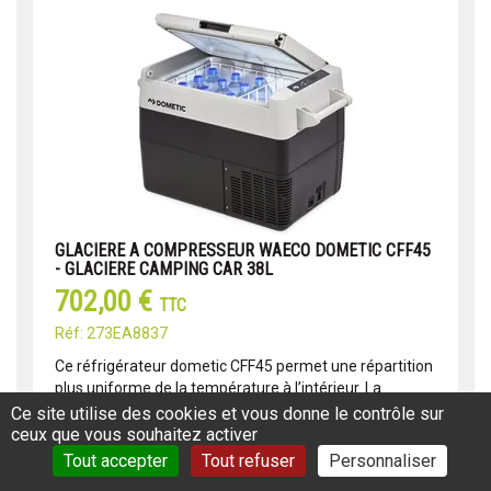
GLACIERE A COMPRESSEUR WAECO DOMETIC CFF45
- GLACIERE CAMPING CAR 38L
702,00 €
TTC
Réf: 273EA8837
Ce réfrigérateur dometic CFF45 permet une répartition
plus uniforme de la température à l’intérieur. La
glacière dometic est idéal pour les aventuriers mobiles
Ce site utilise des cookies et vous donne le contrôle sur
! Dimens...
ceux que vous souhaitez activer
Tout accepter
Tout refuser
Personnaliser
Lire la suite