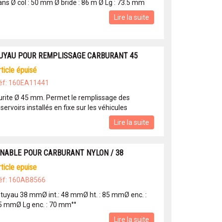
ans Ø col : 50 mm Ø bride : 86 m Ø Lg : 73.5 mm
Lire la suite
UYAU POUR REMPLISSAGE CARBURANT 45
article épuisé
éf: 160EA11441
urite Ø 45 mm. Permet le remplissage des
servoirs installés en fixe sur les véhicules
Lire la suite
 NABLE POUR CARBURANT NYLON / 38
article epuise
éf: 160AB8566
 tuyau 38 mmØ int.: 48 mmØ ht. : 85 mmØ enc. :
5 mmØ Lg enc. : 70 mm°°
Lire la suite