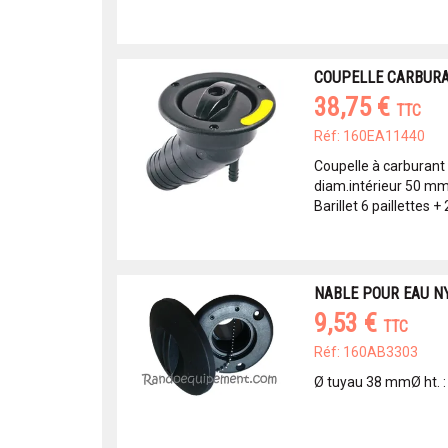
COUPELLE CARBURA
38,75 €
TTC
Réf: 160EA11440
Coupelle à carburant
diam.intérieur 50 m
Barillet 6 paillettes + 
NABLE POUR EAU NY
9,53 €
TTC
Réf: 160AB3303
Ø tuyau 38 mmØ ht. :