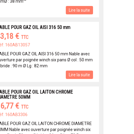
mØ : 38 mm°°
Lire la suite
ABLE POUR GAZ OIL AISI 316 50 mm
3,18 €
TTC
éf: 160AB13057
ABLE POUR GAZ OIL AISI 316 50 mm Nable avec
uverture par poignée winch six pans Ø col : 50 mm
 bride : 90 m Ø Lg : 82 mm
Lire la suite
ABLE POUR GAZ OIL LAITON CHROME
IAMETRE 50MM
6,77 €
TTC
éf: 160AB3306
ABLE POUR GAZ OIL LAITON CHROME DIAMETRE
0MM Nable avec ouverture par poignée winch six