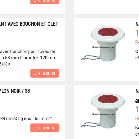
Lire la suite
NT AVEC BOUCHON ET CLEF
N
1
R
 avec bouchon pour tuyau de
Ø
m à 58 mm Diamètre: 120 mm
5
2 clés
Lire la suite
LON NOIR / 38
N
2
1
 89 mmØ Lg enc. : 65 mm°°
R
Lire la suite
B
e