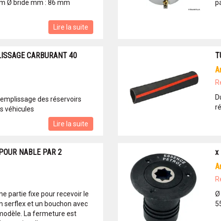
mm Ø bride mm : 86 mm
p
Lire la suite
ISSAGE CARBURANT 40
T
R
D
emplissage des réservoirs
ré
es véhicules
Lire la suite
POUR NABLE PAR 2
x
R
 partie fixe pour recevoir le
Ø
n serflex et un bouchon avec
5
 modèle. La fermeture est