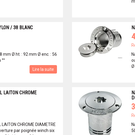
m
LON / 38 BLANC
N
4
R
28 mm Ø ht. : 92 mm Ø enc. : 56
N
 °°
o
Ø
Lire la suite
IL LAITON CHROME
N
D
3
R
L LAITON CHROME DIAMETRE
N
rture par poignée winch six
5