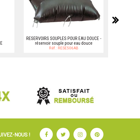
suiv
RESERVOIRS SOUPLES POUR EAU DOUCE -
RÉSERVOIRS 
NE
réservoir souple pour eau douce
CAR - JU
Réf.: RESE506AB
Facebook
Twitter
Instagram
Pinterest
UIVEZ-NOUS !