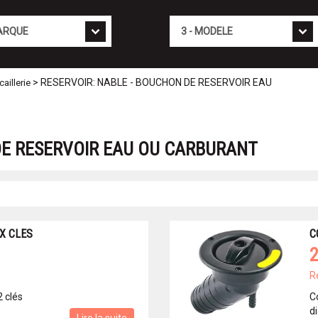
Mod�le
> RESERVOIR: NABLE - BOUCHON DE RESERVOIR EAU
aillerie
DE RESERVOIR EAU OU CARBURANT
X CLES
C
2
R
2 clés
C
d