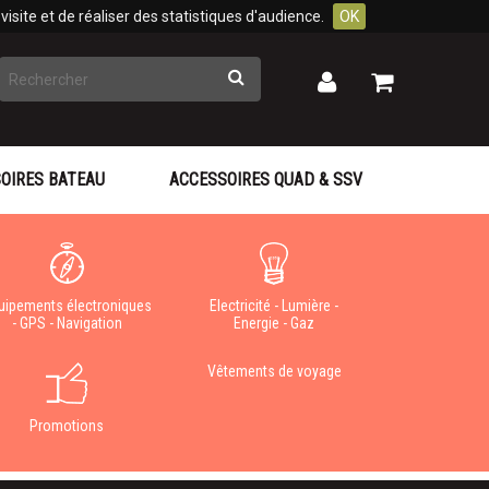
isite et de réaliser des statistiques d'audience.
OK
Rechercher
Mon
Mon
panier
compte
OIRES BATEAU
ACCESSOIRES QUAD & SSV
uipements électroniques
Electricité - Lumière -
- GPS - Navigation
Energie - Gaz
Vêtements de voyage
Promotions