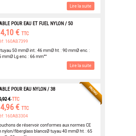
Lire la suite
ABLE POUR EAU ET FUEL NYLON / 50
4,10 €
TTC
éf: 160AB7399
 tuyau 50 mmØ int.: 46 mmØ ht. : 90 mmØ enc. :
5 mmØ Lg enc. : 66 mm°°
Lire la suite
PROMO
ABLE POUR EAU NYLON / 38
0,92 €
TTC
4,96 €
TTC
éf: 160AB3304
ouchons de réservoir conformes aux normes CE
n nylon/fiberglass blancsØ tuyau 40 mmØ ht. : 65