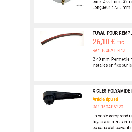
pans Ø col mm : 38
Longueur : 73.5 mm
TUYAU POUR REMPL
26,10 €
TTC
Réf: 160EA11442
Ø 40 mm. Permet le r
installés en fixe sur l
X CLES POLYAMIDE 
article épuisé
Réf: 160AB5320
La nable comprend une
tuyau à serrer avec u
ou sans clef suivant