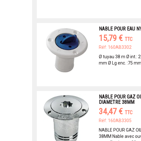
NABLE POUR EAU NY
15,79 €
TTC
Réf: 160AB3302
Ø tuyau 38 m Ø int.: 
mm Ø Lg enc. :75 mm
NABLE POUR GAZ O
DIAMETRE 38MM
34,47 €
TTC
Réf: 160AB3305
NABLE POUR GAZ OI
38MM Nable avec ouve